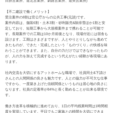
日胆営業所、道北営業所、釧路営業所、道央営業所)
【不二建設で働くメリット】
受注案件の8割は官公庁からの公共工事(元請)です。
案件内容は、舗装6割・土木3割・砂利販売&除排雪ほか1割と安
定しており、短期工事から大規模案件まで携わることが可能で
す。長期案件での工期は10か月前後となり、現場付近には宿舎も
設けます。工期はさまざまですが、人とやりとりしながら進めて
きたものが、できた・完成したという「ものづくり」の快感を味
わうことができます。また、自分の力だけではできなかったもの
が、人の力を加えて完成するという代えがたい経験が各現場にあ
ります。
社内交流を大切にするアットホームな職場で、社員同士&下請け
さんとの人間関係の良さも魅力です。人との協力が不可欠な仕事
ですから、一度築き上げた信頼関係というものは居心地の良さに
なります。社員の定着率が84%と長く勤めることが出来る環境で
す。
働き方改革を積極的に進めており、1日の平均残業時間は1時間程
度を実現しています。平日でもご家族との時間を大切にできま