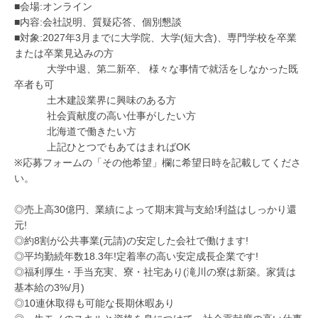
■会場:オンライン
■内容:会社説明、質疑応答、個別懇談
■対象:2027年3月までに大学院、大学(短大含)、専門学校を卒業
または卒業見込みの方
大学中退、第二新卒、 様々な事情で就活をしなかった既
卒者も可
土木建設業界に興味のある方
社会貢献度の高い仕事がしたい方
北海道で働きたい方
上記ひとつでもあてはまればOK
※応募フォームの「その他希望」欄に希望日時を記載してくださ
い。
◎売上高30億円、業績によって期末賞与支給!利益はしっかり還
元!
◎約8割が公共事業(元請)の安定した会社で働けます!
◎平均勤続年数18.3年!定着率の高い安定成長企業です!
◎福利厚生・手当充実、寮・社宅あり(滝川の寮は新築。家賃は
基本給の3%/月)
◎10連休取得も可能な長期休暇あり