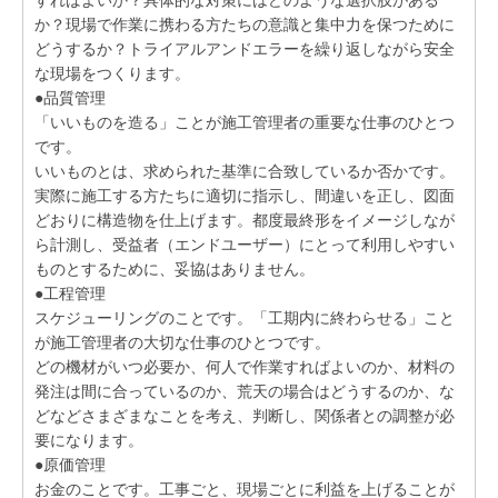
すればよいか？具体的な対策にはどのような選択肢がある
か？現場で作業に携わる方たちの意識と集中力を保つために
どうするか？トライアルアンドエラーを繰り返しながら安全
な現場をつくります。
●品質管理
「いいものを造る」ことが施工管理者の重要な仕事のひとつ
です。
いいものとは、求められた基準に合致しているか否かです。
実際に施工する方たちに適切に指示し、間違いを正し、図面
どおりに構造物を仕上げます。都度最終形をイメージしなが
ら計測し、受益者（エンドユーザー）にとって利用しやすい
ものとするために、妥協はありません。
●工程管理
スケジューリングのことです。「工期内に終わらせる」こと
が施工管理者の大切な仕事のひとつです。
どの機材がいつ必要か、何人で作業すればよいのか、材料の
発注は間に合っているのか、荒天の場合はどうするのか、な
どなどさまざまなことを考え、判断し、関係者との調整が必
要になります。
●原価管理
お金のことです。工事ごと、現場ごとに利益を上げることが