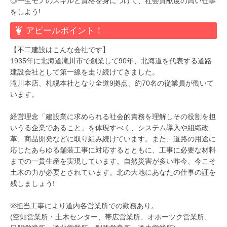
◎一生モノのスキルと資格を身につけて、社会貢献度の高い仕事
をしよう!
アピールポイント！
【不二建設はこんな会社です】
1935年に北海道滝川市で創業して90年、北海道を代表する道路
建設会社として第一線を走り続けてきました。
滝川本店、札幌本社となり全道9拠点、約70名の従業員が働いて
います。
経営理念「建設業に求められる社会的責務を理解しその役割を担
いうる企業であること」を体現すべく、システム導入や組織改
革、商品開発などに取り組み続けています。また、道路の用途に
応じたあらゆる舗装工事に対応するとともに、工事に必要な材料
までの一貫生産を実現しています。自然災害が多い昨今、今こそ
土木の力が必要とされています。北の大地にあなたの仕事の証を
残しましょう!
※担当工事により道内各営業所での勤務あり。
(空知営業所・土木センター、帯広営業所、オホーツク営業所、