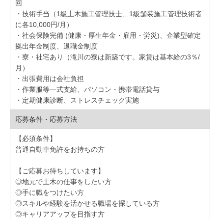
回
・技術手当（1級土木施工管理技士、1級舗装施工管理技術者
に各10,000円/月）
・社会保険完備 (健康・厚生年金・雇用・労災)、企業型確定
拠出年金制度、退職金制度
・寮・社宅あり（滝川の寮は新築です。家賃は基本給の3％/
月）
・出張費用は会社負担
・作業服等一式支給、パソコン・携帯電話貸与
・定期健康診断、ストレスチェック実施
応募条件・応募方法
【必須条件】
普通自動車免許をお持ちの方
【ご応募お待ちしています】
◎地元で土木の仕事をしたい方
◎手に職をつけたい方
◎スキルや経験を活かせる職場を探している方
◎キャリアアップを目指す方