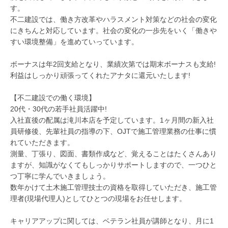
す。
不二建設では、働き方改革やハラスメント対策などの社会の変化
にきちんと対応しています。社会の変化の一歩先をいく「働きや
すい環境整備」を進めていっています。
ボーナスは年2回支給となり、業績次第では期末ボーナスも支給!
利益はしっかり頑張ってくれたアナタに還元いたします!
【不二建設での働く環境】
20代・30代の若手社員活躍中!
入社直後の配属は滝川本店を予定しています。1ヶ月間の新入社
員研修後、先輩社員の指導の下、OJTで施工管理業務の仕事に慣
れていただきます。
測量、丁張り、図面、書類作成など、覚えることはたくさんあり
ますが、知識がなくてもしっかりサポートしますので、一つひと
つ丁寧に学んでいきましょう。
数年かけて土木施工管理技士の資格を取得していただき、施工管
理者(現場代理人)としてひとつの現場をお任せします。
キャリアアップに関しては、ベテラン社員が講師となり、月に1