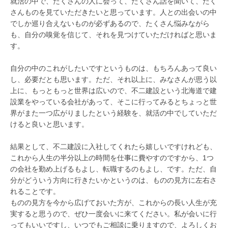
就活の中で、たくさんの人に会って、たくさん話を聞いて、たく
さんものを見ていただきたいと思っています。人との出会いの中
でしか巡り合えないものが必ずあるので、たくさん悩みながら
も、自分の嗅覚を信じて、それを見つけていただければと思いま
す。
自分の中のこれがしたいですというものは、もちろんあって良い
し、必要だとも思います。ただ、それ以上に、みなさんが思う以
上に、もっともっと世界は広いので、不二建設という北海道で建
設業をやっている会社があって、そこに行ってみるとちょっと世
界がまた一つ広がりましたという経験を、就活の中でしていただ
けると良いと思います。
結果として、不二建設に入社してくれたら嬉しいですけれども、
これから人生の半分以上の時間を仕事に費やすのですから、1つ
の会社を勤め上げるもよし、転職するのもよし、です。ただ、自
分がどういう方向に行きたいかというのは、ものの見方に左右さ
れることです。
ものの見方を今から広げておいた方が、これからの長い人生が充
実すると思うので、ぜひ一度会いに来てください。私が会いに行
ってもいいですし、いつでもご相談に乗りますので、よろしくお